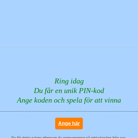
Ring idag
Du får en unik PIN-kod
Ange koden och spela för att vinna
Ange här
Du får detta e-brev eftersom du prenumererar på erbjudanden från oss.